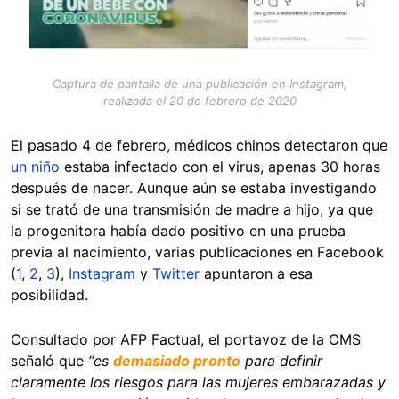
Captura de pantalla de una publicación en Instagram,
realizada el 20 de febrero de 2020
El pasado 4 de febrero, médicos chinos detectaron que
un niño
estaba infectado con el virus, apenas 30 horas
después de nacer. Aunque aún se estaba investigando
si se trató de una transmisión de madre a hijo, ya que
la progenitora había dado positivo en una prueba
previa al nacimiento, varias publicaciones en Facebook
(
1
,
2
,
3
),
Instagram
y
Twitter
apuntaron a esa
posibilidad.
Consultado por AFP Factual, el portavoz de la OMS
señaló que
“es
demasiado pronto
para definir
claramente los riesgos para las mujeres embarazadas y