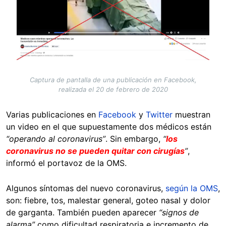
Captura de pantalla de una publicación en Facebook,
realizada el 20 de febrero de 2020
Varias publicaciones en
Facebook
y
Twitter
muestran
un video en el que supuestamente dos médicos están
“operando al coronavirus”
. Sin embargo,
“
los
coronavirus no se pueden quitar con cirugías
”
,
informó el portavoz de la OMS.
Algunos síntomas del nuevo coronavirus,
según la OMS
,
son: fiebre, tos, malestar general, goteo nasal y dolor
de garganta. También pueden aparecer
“signos de
alarma”
como dificultad respiratoria e incremento de