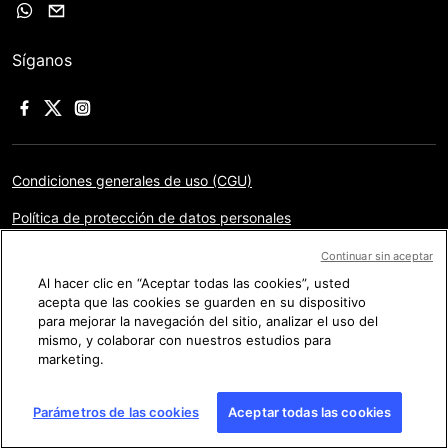
Síganos
Condiciones generales de uso (CGU)
Política de protección de datos personales
Aviso legal
Continuar sin aceptar
Al hacer clic en “Aceptar todas las cookies”, usted
Gestión de las cookies
acepta que las cookies se guarden en su dispositivo
para mejorar la navegación del sitio, analizar el uso del
Mapa del sitio
mismo, y colaborar con nuestros estudios para
marketing.
Copyright © AFP 2017-2025. Todos los derechos
reservados.
Los usuarios pueden acceder a este sitio,
Parámetros de las cookies
Aceptar todas las cookies
consultarlo y utilizar las opciones propuestas para compartir su
contenido con fines personales. Cualquier otro uso,