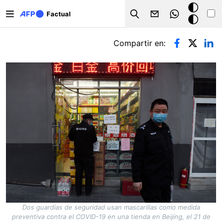
Pasar al contenido principal
Modo
Factual
Search
oscuro
Solapas principales
Compartir en:
Dos guardias de seguridad usan mascarillas como medida
preventiva contra el COVID-19 en una tienda en Beijing, el 21 de