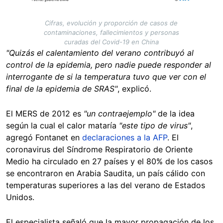
Cifras, evolución y proporción de casos de
contaminaciones, fallecimientos y personas
curadas del Covid-19 en China
"Quizás el calentamiento del verano contribuyó al
control de la epidemia, pero nadie puede responder al
interrogante de si la temperatura tuvo que ver con el
final de la epidemia de SRAS"
, explicó.
El MERS de 2012 es
"un contraejemplo"
de la idea
según la cual el calor mataría
"este tipo de virus"
,
agregó Fontanet en
declaraciones a la AFP
. El
coronavirus del Síndrome Respiratorio de Oriente
Medio ha circulado en 27 países y el 80% de los casos
se encontraron en Arabia Saudita, un país cálido con
temperaturas superiores a las del verano de Estados
Unidos.
El especialista señaló que la mayor propagación de los