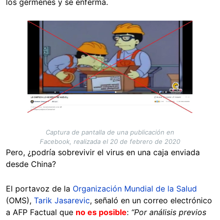
los gérmenes y se enferma.
Image
Captura de pantalla de una publicación en
Facebook, realizada el 20 de febrero de 2020
Pero, ¿podría sobrevivir el virus en una caja enviada
desde China?
El portavoz de la
Organización Mundial de la Salud
(OMS),
Tarik Jasarevic
, señaló en un correo electrónico
a AFP Factual que
no es posible
:
“Por análisis previos