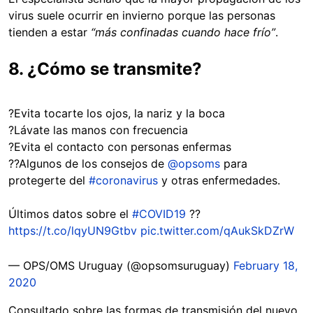
virus suele ocurrir en invierno porque las personas
tienden a estar
“más confinadas cuando hace frío”
.
8. ¿Cómo se transmite?
?Evita tocarte los ojos, la nariz y la boca
?Lávate las manos con frecuencia
?Evita el contacto con personas enfermas
??Algunos de los consejos de
@opsoms
para
protegerte del
#coronavirus
y otras enfermedades.
Últimos datos sobre el
#COVID19
??
https://t.co/lqyUN9Gtbv
pic.twitter.com/qAukSkDZrW
— OPS/OMS Uruguay (@opsomsuruguay)
February 18,
2020
Consultado sobre las formas de transmisión del nuevo