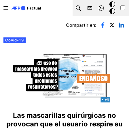
Pasar al contenido principal
Modo
Factual
Search
oscuro
Solapas principales
Compartir en:
Covid-19
Las mascarillas quirúrgicas no
provocan que el usuario respire su