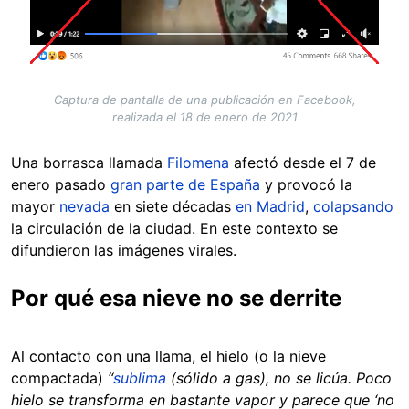
Captura de pantalla de una publicación en Facebook,
realizada el 18 de enero de 2021
Una borrasca llamada
Filomena
afectó desde el 7 de
enero pasado
gran parte de España
y provocó la
mayor
nevada
en siete décadas
en Madrid
,
colapsando
la circulación de la ciudad. En este contexto se
difundieron las imágenes virales.
Por qué esa nieve no se derrite
Al contacto con una llama, el hielo (o la nieve
compactada)
“
sublima
(sólido a gas), no se licúa. Poco
hielo se transforma en bastante vapor y parece que ‘no