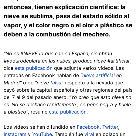
entonces, tienen explicación científica: la
nieve se sublima, pasa del estado sólido al
vapor, y el color negro o el olor a plástico se
deben a la combustión del mechero.
“No es #NIEVE lo que cae en España, siembran
#yodurodeplata en las nubes, produce nieve #artificial”
,
dice
esta publicación
que adjunta varios vídeos. Las
entradas en Facebook hablan de
“
nieve artificial
en
Madrid”
o de
“nieve
falsa
”
respecto a la nevada que
cayó sobre la capital española y otras regiones del país
del 7 al 9 del pasado enero.
“Yo creo que esto nieve no
es. No se deshace rápidamente , se pone negra y huele
a plástico”
, resume
esta publicación
.
Los vídeos se han difundido en
Facebook
,
Twitter
,
Instagram
y
YouTube
. También fue
viral
en polaco un