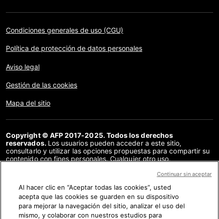
Condiciones generales de uso (CGU)
Política de protección de datos personales
Aviso legal
Gestión de las cookies
Mapa del sitio
Copyright © AFP 2017-2025. Todos los derechos
reservados.
Los usuarios pueden acceder a este sitio,
consultarlo y utilizar las opciones propuestas para compartir su
contenido con fines personales. Cualquier otro uso,
especialmente la reproducción, la comunicación al público o la
distribución del contenido de este sitio, en su totalidad o en
Continuar sin aceptar
parte, para cualquier otro fin y/o por otros medios, sin un
Al hacer clic en “Aceptar todas las cookies”, usted
acuerdo específico firmado con la AFP, está estrictamente
acepta que las cookies se guarden en su dispositivo
prohibido. Los elementos analizados en cada verificación se
presentan o se enlazan en tanto en cuanto son necesarios para
para mejorar la navegación del sitio, analizar el uso del
la correcta comprensión de la verificación en cuestión. La AFP
mismo, y colaborar con nuestros estudios para