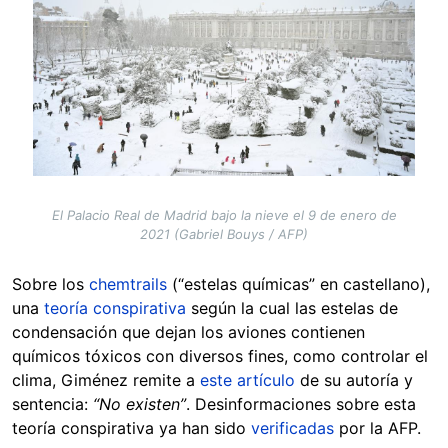
El Palacio Real de Madrid bajo la nieve el 9 de enero de
2021 (Gabriel Bouys / AFP)
Sobre los
chemtrails
(“estelas químicas” en castellano),
una
teoría conspirativa
según la cual las estelas de
condensación que dejan los aviones contienen
químicos tóxicos con diversos fines, como controlar el
clima, Giménez remite a
este artículo
de su autoría y
sentencia:
“No existen”
. Desinformaciones sobre esta
teoría conspirativa ya han sido
verificadas
por la AFP.