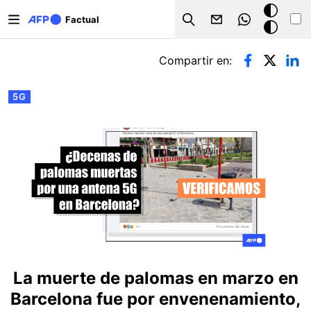
Pasar al contenido principal
Modo
Factual
Search
oscuro
Solapas principales
Compartir en:
5G
La muerte de palomas en marzo en
Barcelona fue por envenenamiento,