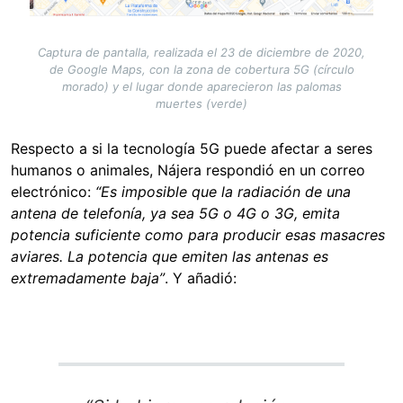
Captura de pantalla, realizada el 23 de diciembre de 2020,
de Google Maps, con la zona de cobertura 5G (círculo
morado) y el lugar donde aparecieron las palomas
muertes (verde)
Respecto a si la tecnología 5G puede afectar a seres
humanos o animales, Nájera respondió en un correo
electrónico:
“Es imposible que la radiación de una
antena de telefonía, ya sea 5G o 4G o 3G, emita
potencia suficiente como para producir esas masacres
aviares. La potencia que emiten las antenas es
extremadamente baja”
. Y añadió: