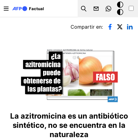
Pasar al contenido principal
Modo
Factual
Search
oscuro
Solapas principales
Compartir en:
La azitromicina es un antibiótico
sintético, no se encuentra en la
naturaleza