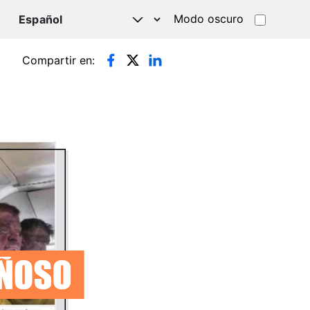
Modo oscuro
TSAPP
Compartir en: