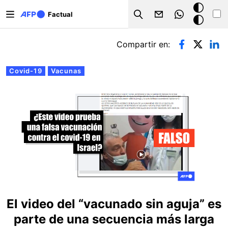
Pasar al contenido principal
Modo
Factual
Search
oscuro
Solapas principales
Compartir en:
Covid-19
Vacunas
El video del “vacunado sin aguja” es
parte de una secuencia más larga