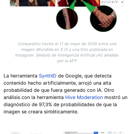
Comparativo hecho el 11 de mayo de 2026 entre una
imagen difundida en X (I) y una foto publicada en
Instagram. Símbolo de Inteligencia Artificial (Ai) añadido
por la AFP
La herramienta
SynthID
de Google, que detecta
contenido hecho artificialmente, arrojó una alta
probabilidad de que fuera generado con IA. Otro
análisis con la herramienta
Hive Moderation
mostró un
diagnóstico de 97,3% de probabilidades de que la
imagen se creara sintéticamente.