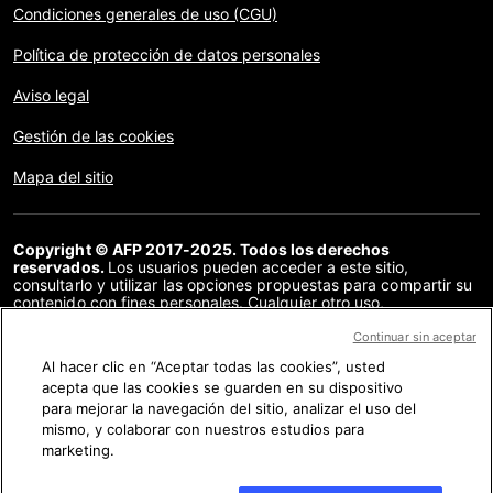
Condiciones generales de uso (CGU)
Política de protección de datos personales
Aviso legal
Gestión de las cookies
Mapa del sitio
Copyright © AFP 2017-2025. Todos los derechos
reservados.
Los usuarios pueden acceder a este sitio,
consultarlo y utilizar las opciones propuestas para compartir su
contenido con fines personales. Cualquier otro uso,
especialmente la reproducción, la comunicación al público o la
distribución del contenido de este sitio, en su totalidad o en
Continuar sin aceptar
parte, para cualquier otro fin y/o por otros medios, sin un
Al hacer clic en “Aceptar todas las cookies”, usted
acuerdo específico firmado con la AFP, está estrictamente
acepta que las cookies se guarden en su dispositivo
prohibido. Los elementos analizados en cada verificación se
presentan o se enlazan en tanto en cuanto son necesarios para
para mejorar la navegación del sitio, analizar el uso del
la correcta comprensión de la verificación en cuestión. La AFP
mismo, y colaborar con nuestros estudios para
no cuenta con derechos sobre los autores ni sobre los
marketing.
propietarios del copyright de estos contenidos de terceras
partes, y declina toda responsabilidad respecto a los mismos.