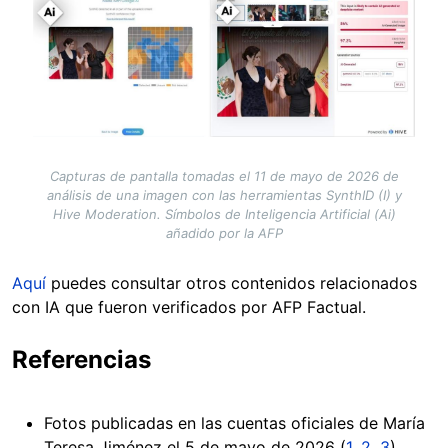
Image
Capturas de pantalla tomadas el 11 de mayo de 2026 de
análisis de una imagen con las herramientas SynthID (I) y
Hive Moderation. Símbolos de Inteligencia Artificial (Ai)
añadido por la AFP
Aquí
puedes consultar otros contenidos relacionados
con IA que fueron verificados por AFP Factual.
Referencias
Fotos publicadas en las cuentas oficiales de María
Teresa Jiménez el 5 de mayo de 2026 (
1
,
2
,
3
)