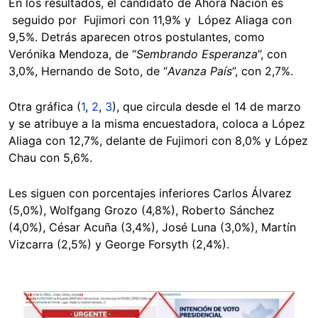
En los resultados, el candidato de Ahora Nación es
seguido por Fujimori con 11,9% y López Aliaga con
9,5%. Detrás aparecen otros postulantes, como
Verónika Mendoza, de “
Sembrando Esperanza
”, con
3,0%, Hernando de Soto, de “
Avanza País
”, con 2,7%.
Otra gráfica (
1
,
2
,
3
), que circula desde el 14 de marzo
y se atribuye a la misma encuestadora, coloca a López
Aliaga con 12,7%, delante de Fujimori con 8,0% y López
Chau con 5,6%.
Les siguen con porcentajes inferiores Carlos Álvarez
(5,0%), Wolfgang Grozo (4,8%), Roberto Sánchez
(4,0%), César Acuña (3,4%), José Luna (3,0%), Martín
Vizcarra (2,5%) y George Forsyth (2,4%).
Image