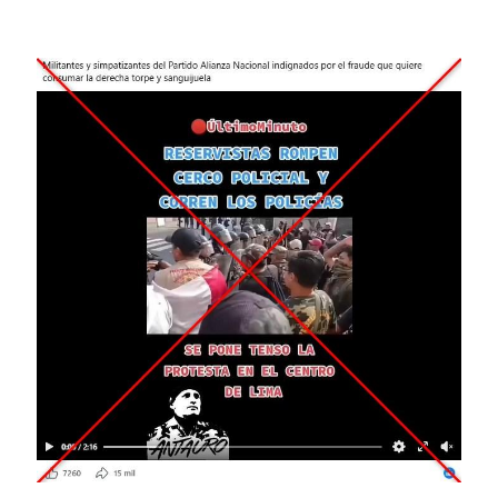
Image