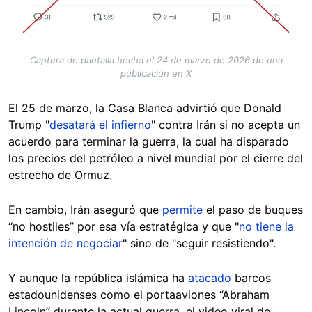
Captura de pantalla hecha el 24 de marzo de 2026 de una
publicación en X
El 25 de marzo, la Casa Blanca advirtió que Donald
Trump "
desatará el infierno
" contra Irán si no acepta un
acuerdo para terminar la guerra, la cual ha disparado
los precios del petróleo a nivel mundial por el cierre del
estrecho de Ormuz.
En cambio, Irán aseguró que
permite
el paso de buques
“no hostiles” por esa vía estratégica y que "
no tiene la
intención de negociar
" sino de "seguir resistiendo".
Y aunque la república islámica ha
atacado
barcos
estadounidenses como el portaaviones “Abraham
Lincoln” durante la actual guerra, el video viral de