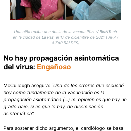
Una niña recibe una dosis de la vacuna Pfizer/ BioNTech
en la ciudad de La Paz, el 17 de diciembre de 2021 ( AFP /
AIZAR RALDES)
No hay propagación asintomática
del virus:
Engañoso
McCullough asegura:
“Uno de los errores que escuché
hoy como fundamento de la vacunación es la
propagación asintomática (...) mi opinión es que hay un
grado bajo, si es que lo hay, de diseminación
asintomática”.
Para sostener dicho argumento, el cardiólogo se basa