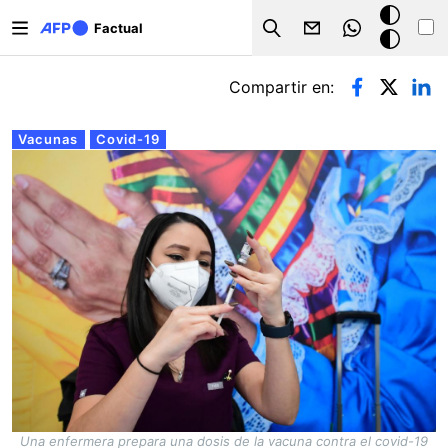
Pasar al contenido principal
Modo
Factual
Search
oscuro
Solapas principales
Compartir en:
Vacunas
Covid-19
Una enfermera prepara una dosis de la vacuna contra el covid-19