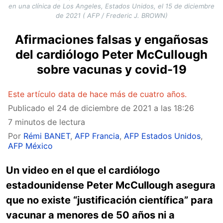
en una clínica de Los Angeles, Estados Unidos, el 15 de diciembre
de 2021 ( AFP / Frederic J. BROWN)
Afirmaciones falsas y engañosas
del cardiólogo Peter McCullough
sobre vacunas y covid-19
Este artículo data de hace más de cuatro años.
Publicado el
24 de diciembre de 2021 a las 18:26
7 minutos de lectura
Por
Rémi BANET
,
AFP Francia
,
AFP Estados Unidos
,
AFP México
Un video en el que el cardiólogo
estadounidense Peter McCullough asegura
que no existe “justificación científica” para
vacunar a menores de 50 años ni a