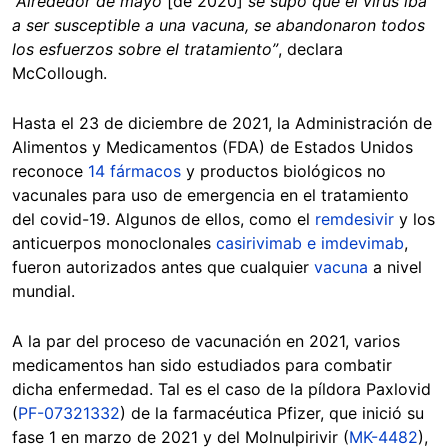
“Alrededor de mayo
[de 2020]
se supo que el virus iba
a ser susceptible a una vacuna, se abandonaron todos
los esfuerzos sobre el tratamiento”
, declara
McCollough.
Hasta el 23 de diciembre de 2021, la Administración de
Alimentos y Medicamentos (FDA) de Estados Unidos
reconoce
14 fármacos
y productos biológicos no
vacunales para uso de emergencia en el tratamiento
del covid-19. Algunos de ellos, como el
remdesivir
y los
anticuerpos monoclonales
casirivimab e imdevimab
,
fueron autorizados antes que cualquier
vacuna
a nivel
mundial.
A la par del proceso de vacunación en 2021, varios
medicamentos han sido estudiados para combatir
dicha enfermedad. Tal es el caso de la píldora Paxlovid
(
PF-07321332
) de la farmacéutica Pfizer, que inició su
fase 1 en marzo de 2021 y del Molnulpirivir (
MK-4482
),