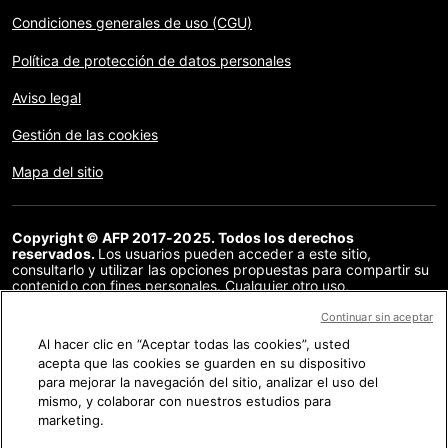
Condiciones generales de uso (CGU)
Política de protección de datos personales
Aviso legal
Gestión de las cookies
Mapa del sitio
Copyright © AFP 2017-2025. Todos los derechos
reservados.
Los usuarios pueden acceder a este sitio,
consultarlo y utilizar las opciones propuestas para compartir su
contenido con fines personales. Cualquier otro uso,
especialmente la reproducción, la comunicación al público o la
distribución del contenido de este sitio, en su totalidad o en
Continuar sin aceptar
parte, para cualquier otro fin y/o por otros medios, sin un
Al hacer clic en “Aceptar todas las cookies”, usted
acuerdo específico firmado con la AFP, está estrictamente
acepta que las cookies se guarden en su dispositivo
prohibido. Los elementos analizados en cada verificación se
presentan o se enlazan en tanto en cuanto son necesarios para
para mejorar la navegación del sitio, analizar el uso del
la correcta comprensión de la verificación en cuestión. La AFP
mismo, y colaborar con nuestros estudios para
no cuenta con derechos sobre los autores ni sobre los
marketing.
propietarios del copyright de estos contenidos de terceras
partes, y declina toda responsabilidad respecto a los mismos.