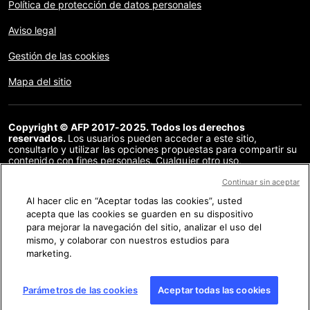
Política de protección de datos personales
Aviso legal
Gestión de las cookies
Mapa del sitio
Copyright © AFP 2017-2025. Todos los derechos
reservados.
Los usuarios pueden acceder a este sitio,
consultarlo y utilizar las opciones propuestas para compartir su
contenido con fines personales. Cualquier otro uso,
especialmente la reproducción, la comunicación al público o la
distribución del contenido de este sitio, en su totalidad o en
Continuar sin aceptar
parte, para cualquier otro fin y/o por otros medios, sin un
Al hacer clic en “Aceptar todas las cookies”, usted
acuerdo específico firmado con la AFP, está estrictamente
acepta que las cookies se guarden en su dispositivo
prohibido. Los elementos analizados en cada verificación se
presentan o se enlazan en tanto en cuanto son necesarios para
para mejorar la navegación del sitio, analizar el uso del
la correcta comprensión de la verificación en cuestión. La AFP
mismo, y colaborar con nuestros estudios para
no cuenta con derechos sobre los autores ni sobre los
marketing.
propietarios del copyright de estos contenidos de terceras
partes, y declina toda responsabilidad respecto a los mismos.
AFP y su logo son marcas registradas.
Parámetros de las cookies
Aceptar todas las cookies