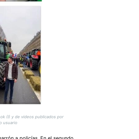
k (I) y de videos publicados por
o usuario
arrón a policías. En el segundo