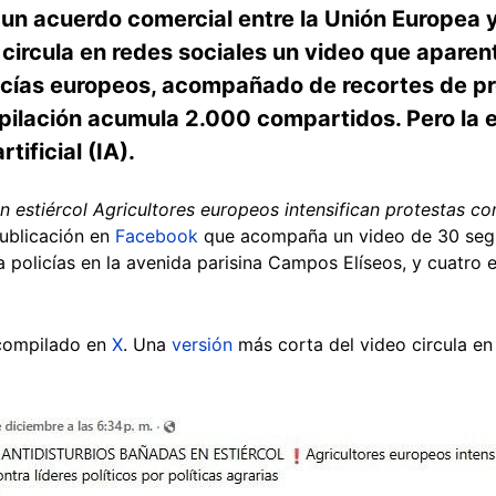
 un acuerdo comercial entre la Unión Europea y
circula en redes sociales un video que aparen
olicías europeos, acompañado de recortes de p
pilación acumula 2.000 compartidos. Pero la e
tificial (IA).
 estiércol Agricultores europeos intensifican protestas con
publicación en
Facebook
que acompaña un video de 30 segu
 a policías en la avenida parisina Campos Elíseos, y cuatro
compilado en
X
. Una
versión
más corta del video circula e