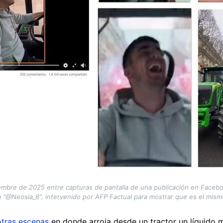
embre de 2025 entre capturas de pantalla de una publicación en Faceboo
a “@Neosia_8”, intervenido por AFP Factual para mostrar que es el mism
otras escenas
en donde arroja desde un tractor un líquido m