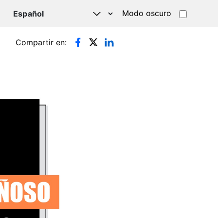
Modo oscuro
TSAPP
Compartir en: