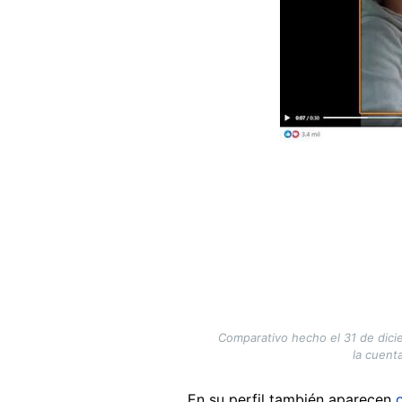
Comparativo hecho el 31 de dici
la cuent
En su perfil también aparecen