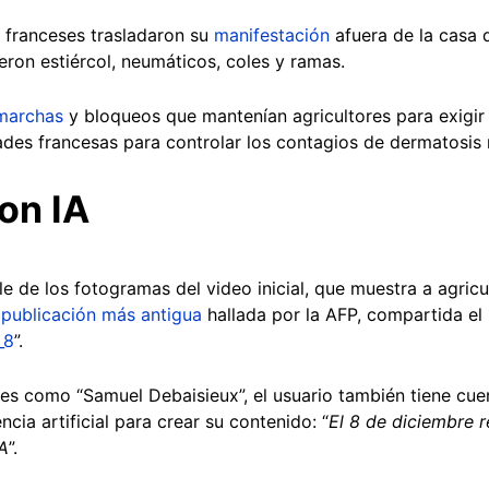
s franceses trasladaron su
manifestación
afuera de la casa 
ron estiércol, neumáticos, coles y ramas.
marchas
y bloqueos que mantenían agricultores para exigir 
des francesas para controlar los contagios de dermatosis 
on IA
 de los fotogramas del video inicial, que muestra a agricul
a
publicación más antigua
hallada por la AFP, compartida el
_8
”.
ales como “Samuel Debaisieux”, el usuario también tiene cu
ncia artificial para crear su contenido: “
El 8 de diciembre r
IA
”.