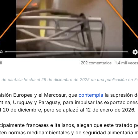
 de pantalla hecha el 29 de diciembre de 2025 de una publicación en 
misión Europea y el Mercosur, que
contempla
la supresión d
entina, Uruguay y Paraguay, para impulsar las exportacione
el 20 de diciembre, pero se aplazó al 12 de enero de 2026.
cipalmente franceses e italianos, alegan que este tratado 
sten normas medioambientales y de seguridad alimentaria me