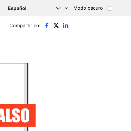
Modo oscuro
TSAPP
Compartir en: