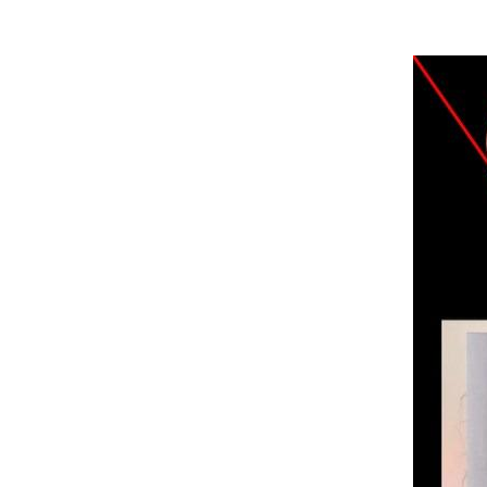
Image