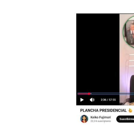
Image