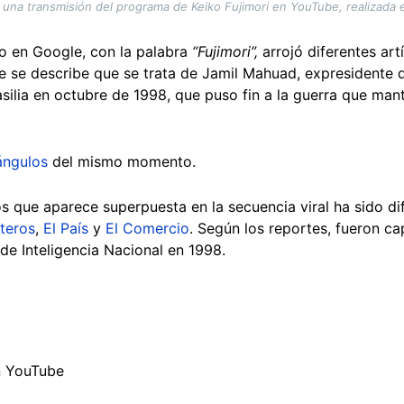
 una transmisión del programa de Keiko Fujimori en YouTube, realizada 
o en Google, con la palabra
“Fujimori”,
arrojó diferentes ar
e se describe que se trata de Jamil Mahuad, expresidente
asilia en octubre de 1998, que puso fin a la guerra que ma
ángulos
del mismo momento.
s que aparece superpuesta en la secuencia viral ha sido di
teros
,
El País
y
El Comercio
. Según los reportes, fueron c
o de Inteligencia Nacional en 1998.
n YouTube