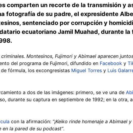
es comparten un recorte de la transmisión y a
 fotografía de su padre, el expresidente Alber
esinos, sentenciado por corrupción y homicidi
ndatario ecuatoriano Jamil Muahad, durante la 
998.
 criminales. Montesinos, Fujimori y Abimael aparecen junto
ento del programa de Fujimori, difundido en
Facebook
y
Ti
de fórmula, los excongresistas
Miguel Torres
y
Luis Galarr
rcamiento a dos de las imágenes: primero, se ve una de
Ab
, durante su captura en septiembre de 1992; en la otra, a
rcula
con la afirmación:
“¡Keiko rinde homenaje a Abimael y
 en la pared de su podcast”
.