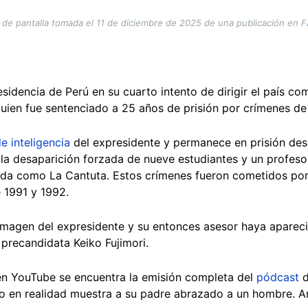
 de pantalla tomada el 11 de diciembre de 2025 de una publicación en 
esidencia de Perú en su cuarto intento de dirigir el país c
quien fue sentenciado a 25 años de prisión por crímenes de
de inteligencia
del expresidente y permanece en prisión des
y la desaparición forzada de nueve estudiantes y un profeso
da como La Cantuta. Estos crímenes fueron cometidos por 
e 1991 y 1992.
imagen del expresidente y su entonces asesor haya apareci
 precandidata Keiko Fujimori.
 en YouTube se encuentra la emisión completa del
pódcast
d
oto en realidad muestra a su padre abrazado a un hombre. A