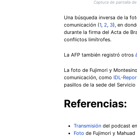
Captura de pantalla de
Una búsqueda inversa de la fot
comunicación (
1
,
2
,
3
), en dond
durante la firma del Acta de Br
conflictos limítrofes.
La AFP también registró otros
La foto de Fujimori y Montesino
comunicación, como
IDL-Repor
pasillos de la sede del Servici
Referencias:
Transmisión
del podcast e
Foto
de Fujimori y Mahuad