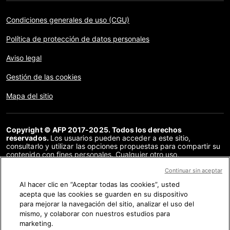
Condiciones generales de uso (CGU)
Política de protección de datos personales
Aviso legal
Gestión de las cookies
Mapa del sitio
Copyright © AFP 2017-2025. Todos los derechos
reservados.
Los usuarios pueden acceder a este sitio,
consultarlo y utilizar las opciones propuestas para compartir su
contenido con fines personales. Cualquier otro uso,
especialmente la reproducción, la comunicación al público o la
distribución del contenido de este sitio, en su totalidad o en
Continuar sin aceptar
parte, para cualquier otro fin y/o por otros medios, sin un
Al hacer clic en “Aceptar todas las cookies”, usted
acuerdo específico firmado con la AFP, está estrictamente
acepta que las cookies se guarden en su dispositivo
prohibido. Los elementos analizados en cada verificación se
presentan o se enlazan en tanto en cuanto son necesarios para
para mejorar la navegación del sitio, analizar el uso del
la correcta comprensión de la verificación en cuestión. La AFP
mismo, y colaborar con nuestros estudios para
no cuenta con derechos sobre los autores ni sobre los
marketing.
propietarios del copyright de estos contenidos de terceras