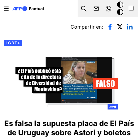
Pasar al contenido principal
Modo
Factual
Search
oscuro
Solapas principales
Compartir en:
LGBT+
Es falsa la supuesta placa de El País
de Uruguay sobre Astori y boletos