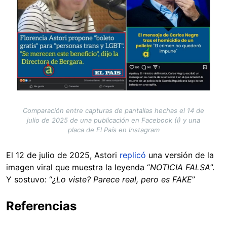
Comparación entre capturas de pantallas hechas el 14 de
julio de 2025 de una publicación en Facebook (I) y una
placa de El País en Instagram
El 12 de julio de 2025, Astori
replicó
una versión de la
imagen viral que muestra la leyenda “
NOTICIA FALSA
”.
Y sostuvo: “
¿Lo viste? Parece real, pero es FAKE
”
Referencias