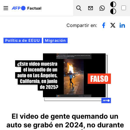
Pasar al contenido principal
Modo
Factual
Search
oscuro
Solapas principales
Compartir en:
Política de EEUU
Migración
El video de gente quemando un
auto se grabó en 2024, no durante