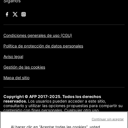
Síganos
Condiciones generales de uso (CGU)
Política de protección de datos personales
Aviso legal
Gestión de las cookies
Mapa del sitio
Copyright © AFP 2017-2025. Todos los derechos
reservados.
Los usuarios pueden acceder a este sitio,
consultarlo y utilizar las opciones propuestas para compartir su
contenido con fines personales. Cualquier otro uso,
especialmente la reproducción, la comunicación al público o la
distribución del contenido de este sitio, en su totalidad o en
Continuar sin aceptar
parte, para cualquier otro fin y/o por otros medios, sin un
Al hacer clic en “Aceptar todas las cookies”, usted