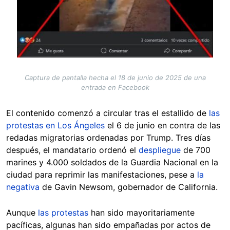
Captura de pantalla hecha el 18 de junio de 2025 de una
entrada en Facebook
El contenido comenzó a circular tras el estallido de
las
protestas en Los Ángeles
el 6 de junio en contra de las
redadas migratorias ordenadas por Trump. Tres días
después, el mandatario ordenó el
despliegue
de 700
marines y 4.000 soldados de la Guardia Nacional en la
ciudad para reprimir las manifestaciones, pese a
la
negativa
de Gavin Newsom, gobernador de California.
Aunque
las protestas
han sido mayoritariamente
pacíficas, algunas han sido empañadas por actos de