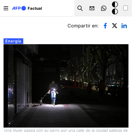
Pasar al contenido principal
Modo
Factual
Search
oscuro
Solapas principales
Compartir en:
Energía
Una mujer pasea con su perro por una calle de la ciudad gallega de