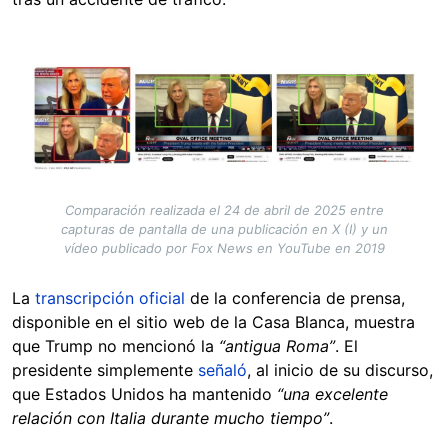
Image
Comparación realizada el 24 de abril de 2025 entre
capturas de pantalla de una publicación en X (I) y un
vídeo publicado por Fox News en YouTube en 2019
La
transcripción oficial
de la conferencia de prensa,
disponible en el sitio web de la Casa Blanca, muestra
que Trump no mencionó la
“antigua Roma”
. El
presidente simplemente
señaló
, al inicio de su discurso,
que Estados Unidos ha mantenido
“una excelente
relación con Italia durante mucho tiempo”
.