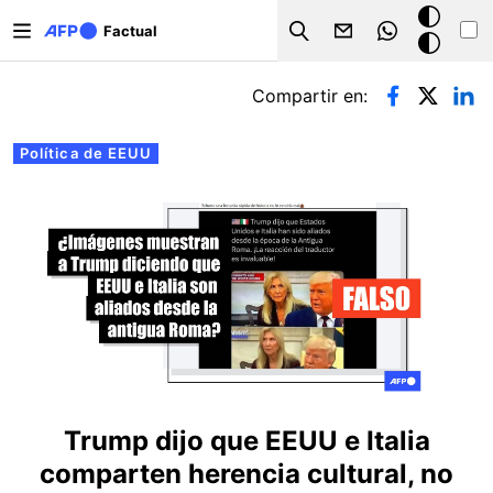
Pasar al contenido principal
Modo
Factual
Search
oscuro
Solapas principales
Compartir en:
Política de EEUU
Trump dijo que EEUU e Italia
comparten herencia cultural, no