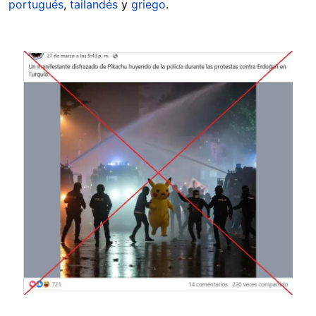
portugués
,
tailandés
y
griego
.
Image