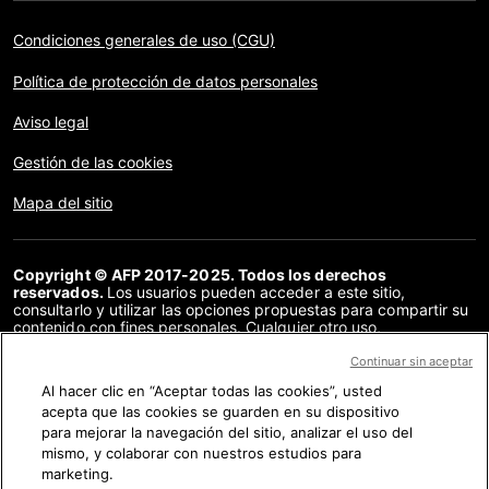
Condiciones generales de uso (CGU)
Política de protección de datos personales
Aviso legal
Gestión de las cookies
Mapa del sitio
Copyright © AFP 2017-2025. Todos los derechos
reservados.
Los usuarios pueden acceder a este sitio,
consultarlo y utilizar las opciones propuestas para compartir su
contenido con fines personales. Cualquier otro uso,
especialmente la reproducción, la comunicación al público o la
distribución del contenido de este sitio, en su totalidad o en
Continuar sin aceptar
parte, para cualquier otro fin y/o por otros medios, sin un
Al hacer clic en “Aceptar todas las cookies”, usted
acuerdo específico firmado con la AFP, está estrictamente
acepta que las cookies se guarden en su dispositivo
prohibido. Los elementos analizados en cada verificación se
presentan o se enlazan en tanto en cuanto son necesarios para
para mejorar la navegación del sitio, analizar el uso del
la correcta comprensión de la verificación en cuestión. La AFP
mismo, y colaborar con nuestros estudios para
no cuenta con derechos sobre los autores ni sobre los
marketing.
propietarios del copyright de estos contenidos de terceras