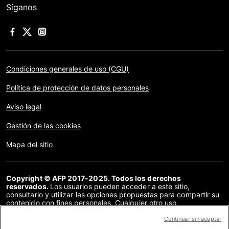
Síganos
Condiciones generales de uso (CGU)
Política de protección de datos personales
Aviso legal
Gestión de las cookies
Mapa del sitio
Copyright © AFP 2017-2025. Todos los derechos
reservados.
Los usuarios pueden acceder a este sitio,
consultarlo y utilizar las opciones propuestas para compartir su
contenido con fines personales. Cualquier otro uso,
especialmente la reproducción, la comunicación al público o la
distribución del contenido de este sitio, en su totalidad o en
Continuar sin aceptar
parte, para cualquier otro fin y/o por otros medios, sin un