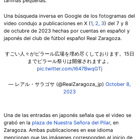
tarimas pequeñas.
Una búsqueda inversa en Google de los fotogramas del
video condujo a publicaciones en X (
1
,
2
,
3
) del 7 y 8
de octubre de 2023 hechas por cuentas en español y
japonés del club de fútbol español Real Zaragoza.
すごい人々がピラール広場を埋め尽くしております。15日
までピラール祭りは開催されますよ。
pic.twitter.com/l647BwqGTj
— レアル・サラゴサ (@RealZaragoza_jp)
October 8,
2023
Una de las entradas en japonés señala que el video se
grabó en la
plaza de Nuestra Señora del Pilar
, en
Zaragoza. Ambas publicaciones en ese idioma
mencionan que las imágenes corresponden al inicio de