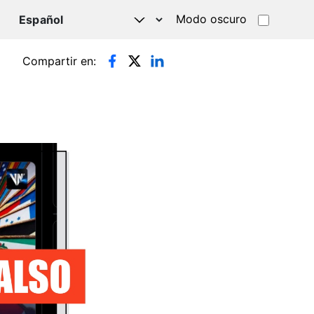
Modo oscuro
TSAPP
Compartir en: