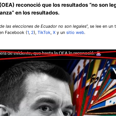
EA) reconoció que los resultados “no son lega
anza” en los resultados.
e las elecciones de Ecuador no son legales
”, se lee en un
en Facebook (
1
,
2
),
TikTok
,
X
y un
sitio web
.