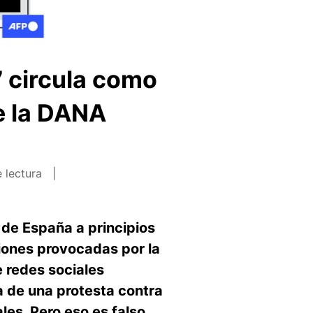
7 circula como
de la DANA
 lectura
de España a principios
iones provocadas por la
 redes sociales
a de una protesta contra
les. Pero eso es falso.