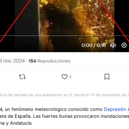
tura de pantalla de una publicación en X, hecha el 13 de noviembre de 
24, un fenómeno meteorológico conocido como
Depresión A
este de España. Las fuertes lluvias provocaron inundacione
na y Andalucía.