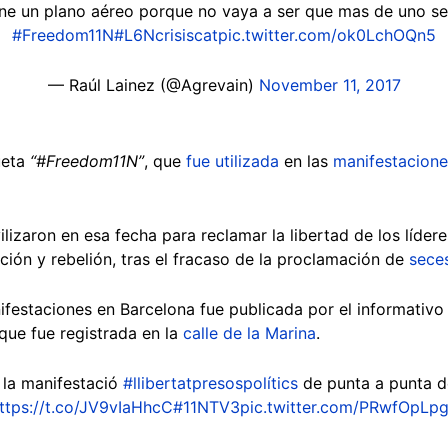
ne un plano aéreo porque no vaya a ser que mas de uno se
#Freedom11N
#L6Ncrisiscat
pic.twitter.com/ok0LchOQn5
— Raúl Lainez (@Agrevain)
November 11, 2017
ueta
“#Freedom11N”
, que
fue utilizada
en las
manifestacione
izaron en esa fecha para reclamar la libertad de los líder
ción y rebelión, tras el fracaso de la proclamación de
sece
festaciones en Barcelona fue publicada por el informativo 
que fue registrada en la
calle de la Marina
.
 la manifestació
#llibertatpresospolítics
de punta a punta de
ttps://t.co/JV9vIaHhcC
#11NTV3
pic.twitter.com/PRwfOpLp