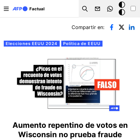
Pasar al contenido principal
Modo
Factual
Search
oscuro
Solapas principales
Compartir en:
Elecciones EEUU 2024
Política de EEUU
Aumento repentino de votos en
Wisconsin no prueba fraude