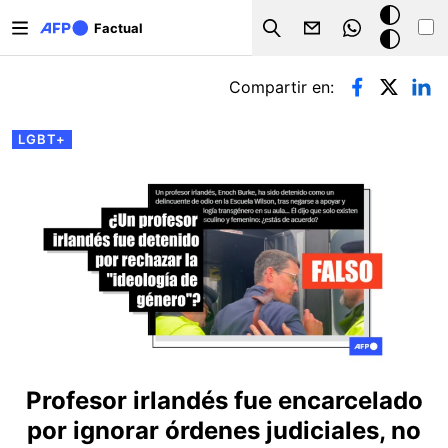
Pasar al contenido principal
Modo
Factual
Search
oscuro
Solapas principales
Compartir en:
LGBT+
Profesor irlandés fue encarcelado
por ignorar órdenes judiciales, no