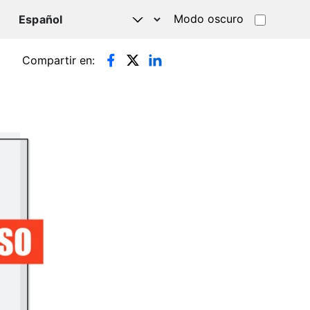
Modo oscuro
TSAPP
Compartir en: