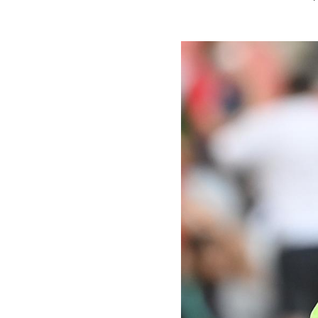
Image