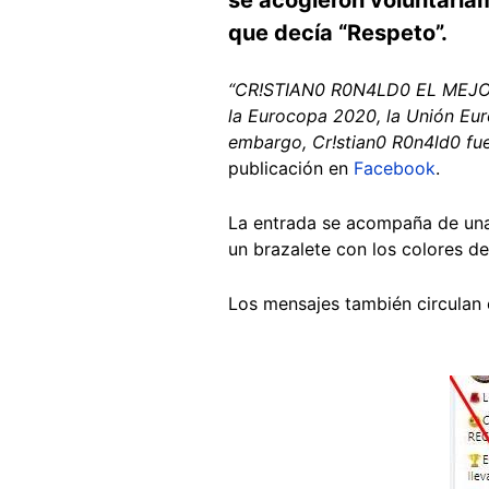
que decía “Respeto”.
“CR!STIAN0 R0N4LD0 EL MEJ
la Eurocopa 2020, la Unión Euro
embargo, Cr!stian0 R0n4ld0 fue 
publicación en
Facebook
.
La entrada se acompaña de una f
un brazalete con los colores d
Los mensajes también circulan
Image