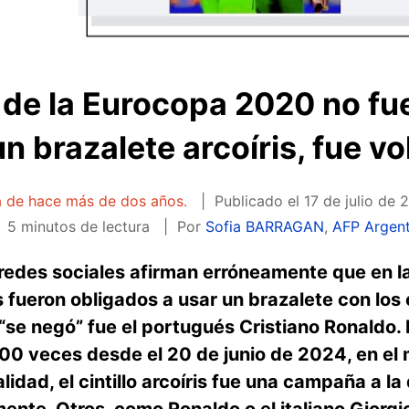
 de la Eurocopa 2020 no fu
un brazalete arcoíris, fue vo
ta de hace más de dos años.
Publicado el
17 de julio de 
5 minutos de lectura
Por
Sofia BARRAGAN
,
AFP Argent
redes sociales afirman erróneamente que en l
 fueron obligados a usar un brazalete con los 
“se negó” fue el portugués Cristiano Ronaldo.
0 veces desde el 20 de junio de 2024, en el
alidad, el cintillo arcoíris fue una campaña a 
ente. Otros, como Ronaldo o el italiano Giorgio