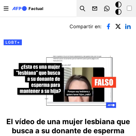
Pasar al contenido principal
Modo
Factual
Search
oscuro
Solapas principales
Compartir en:
LGBT+
El vídeo de una mujer lesbiana que
busca a su donante de esperma