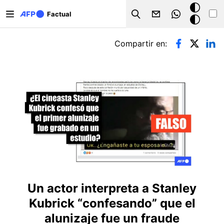
Pasar al contenido principal
Modo
Factual
Search
oscuro
Solapas principales
Compartir en:
Un actor interpreta a Stanley
Kubrick “confesando” que el
alunizaje fue un fraude