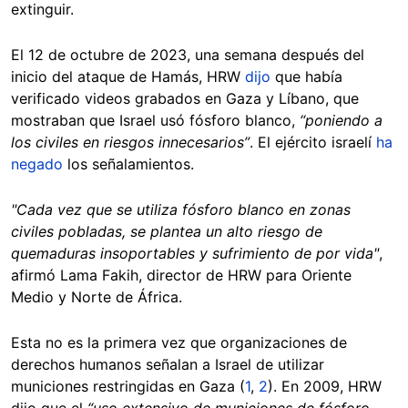
extinguir.
El 12 de octubre de 2023, una semana después del
inicio del ataque de Hamás, HRW
dijo
que había
verificado videos grabados en Gaza y Líbano, que
mostraban que Israel usó fósforo blanco,
“poniendo a
los civiles en riesgos innecesarios”
. El ejército israelí
ha
negado
los señalamientos.
"Cada vez que se utiliza fósforo blanco en zonas
civiles pobladas, se plantea un alto riesgo de
quemaduras insoportables y sufrimiento de por vida"
,
afirmó Lama Fakih, director de HRW para Oriente
Medio y Norte de África.
Esta no es la primera vez que organizaciones de
derechos humanos señalan a Israel de utilizar
municiones restringidas en Gaza (
1
,
2
). En 2009, HRW
dijo que el
“uso extensivo de municiones de fósforo