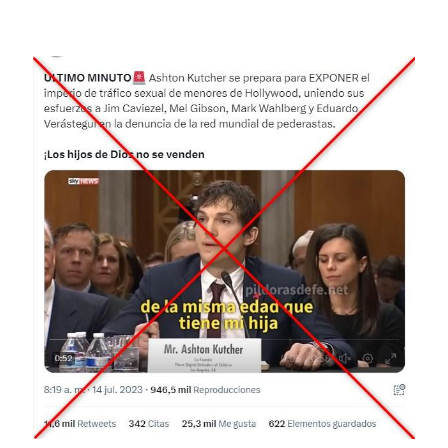
Image