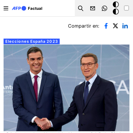
Pasar al contenido principal
Modo
Factual
Search
oscuro
Solapas principales
Compartir en:
Elecciones España 2023