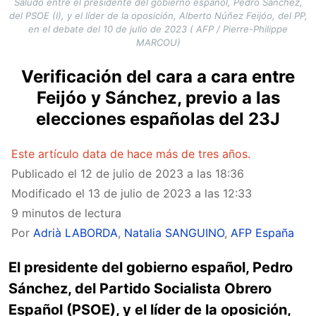
Saludo entre el presidente del gobierno español, Pedro Sánchez,
del PSOE (I), y el líder de la oposición, Alberto Núñez Feijóo, del PP,
en el debate del 10 de julio de 2023 ( AFP / Pierre-Philippe
MARCOU)
Verificación del cara a cara entre
Feijóo y Sánchez, previo a las
elecciones españolas del 23J
Este artículo data de hace más de tres años.
Publicado el
12 de julio de 2023 a las 18:36
Modificado el
13 de julio de 2023 a las 12:33
9 minutos de lectura
Por
Adrià LABORDA
,
Natalia SANGUINO
,
AFP España
El presidente del gobierno español, Pedro
Sánchez, del Partido Socialista Obrero
Español (PSOE), y el líder de la oposición,