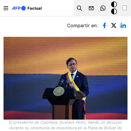
Pasar al contenido principal
Modo
Factual
Search
oscuro
Solapas principales
Compartir en:
El presidente de Colombia, Gustavo Petro, dando un discurso
durante su ceremonia de investidura en la Plaza de Bolívar de