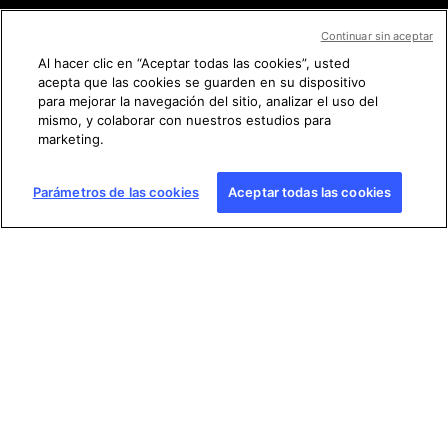
Continuar sin aceptar
Al hacer clic en “Aceptar todas las cookies”, usted
acepta que las cookies se guarden en su dispositivo
Síganos
para mejorar la navegación del sitio, analizar el uso del
mismo, y colaborar con nuestros estudios para
marketing.
Parámetros de las cookies
Aceptar todas las cookies
Condiciones generales de uso (CGU)
Política de protección de datos personales
Aviso legal
Gestión de las cookies
Mapa del sitio
Copyright © AFP 2017-2025. Todos los derechos
reservados.
Los usuarios pueden acceder a este sitio,