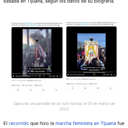
basada en Tijuana, según los datos de su biografía.
Image
Capturas de pantalla de un tuit hechas el 15 de marzo de
2023
El
recorrido
que hizo la
marcha feminista en Tijuana
fue