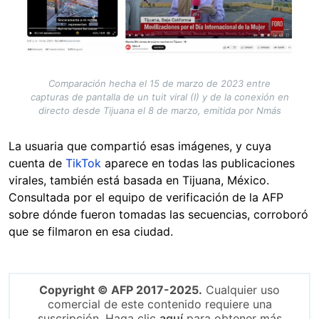
Comparación hecha el 15 de marzo de 2023 entre
capturas de pantalla de un tuit viral (I) y de la conexión en
directo desde Tijuana el 8 de marzo, emitida por Nmás
La usuaria que compartió esas imágenes, y cuya
cuenta de
TikTok
aparece en todas las publicaciones
virales, también está basada en Tijuana, México.
Consultada por el equipo de verificación de la AFP
sobre dónde fueron tomadas las secuencias, corroboró
que se filmaron en esa ciudad.
Copyright © AFP 2017-2025.
Cualquier uso
comercial de este contenido requiere una
suscripción. Haga clic
aquí
para obtener más