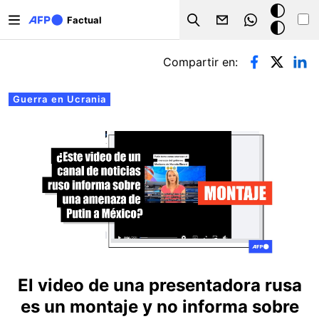
Pasar al contenido principal
Modo
Factual
Search
oscuro
Solapas principales
Compartir en:
Guerra en Ucrania
El video de una presentadora rusa
es un montaje y no informa sobre