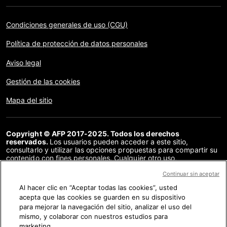
Condiciones generales de uso (CGU)
Política de protección de datos personales
Aviso legal
Gestión de las cookies
Mapa del sitio
Copyright © AFP 2017-2025. Todos los derechos
reservados.
Los usuarios pueden acceder a este sitio,
consultarlo y utilizar las opciones propuestas para compartir su
contenido con fines personales. Cualquier otro uso,
especialmente la reproducción, la comunicación al público o la
distribución del contenido de este sitio, en su totalidad o en
Continuar sin aceptar
parte, para cualquier otro fin y/o por otros medios, sin un
Al hacer clic en “Aceptar todas las cookies”, usted
acuerdo específico firmado con la AFP, está estrictamente
acepta que las cookies se guarden en su dispositivo
prohibido. Los elementos analizados en cada verificación se
presentan o se enlazan en tanto en cuanto son necesarios para
para mejorar la navegación del sitio, analizar el uso del
la correcta comprensión de la verificación en cuestión. La AFP
mismo, y colaborar con nuestros estudios para
no cuenta con derechos sobre los autores ni sobre los
marketing.