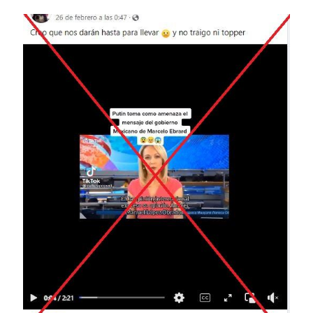
Image