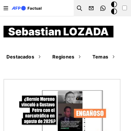
Pasar al contenido principal
Modo
Factual
Search
oscuro
Sebastian LOZADA
Destacados
Regiones
Temas
Imagen