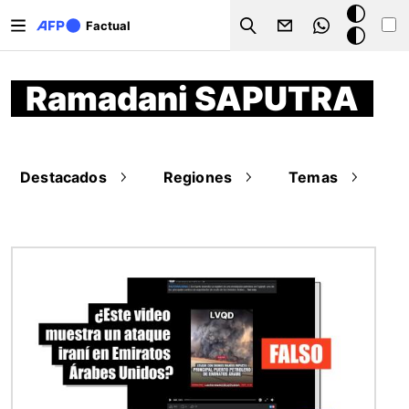
Pasar al contenido principal
Modo
Factual
Search
oscuro
Ramadani SAPUTRA
Destacados
Regiones
Temas
Imagen