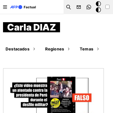
Pasar al contenido principal
Modo
Factual
Search
oscuro
Carla DIAZ
Destacados
Regiones
Temas
Imagen