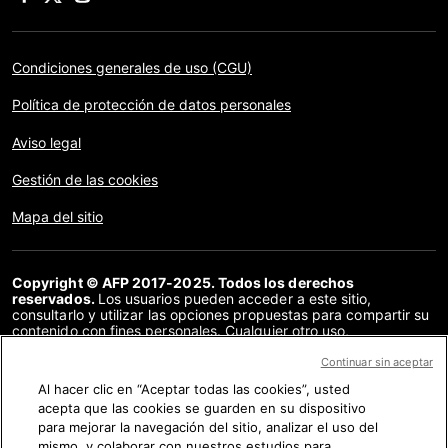
Condiciones generales de uso (CGU)
Política de protección de datos personales
Aviso legal
Gestión de las cookies
Mapa del sitio
Copyright © AFP 2017-2025. Todos los derechos
reservados.
Los usuarios pueden acceder a este sitio,
consultarlo y utilizar las opciones propuestas para compartir su
contenido con fines personales. Cualquier otro uso,
especialmente la reproducción, la comunicación al público o la
distribución del contenido de este sitio, en su totalidad o en
Continuar sin aceptar
parte, para cualquier otro fin y/o por otros medios, sin un
Al hacer clic en “Aceptar todas las cookies”, usted
acuerdo específico firmado con la AFP, está estrictamente
acepta que las cookies se guarden en su dispositivo
prohibido. Los elementos analizados en cada verificación se
presentan o se enlazan en tanto en cuanto son necesarios para
para mejorar la navegación del sitio, analizar el uso del
la correcta comprensión de la verificación en cuestión. La AFP
mismo, y colaborar con nuestros estudios para