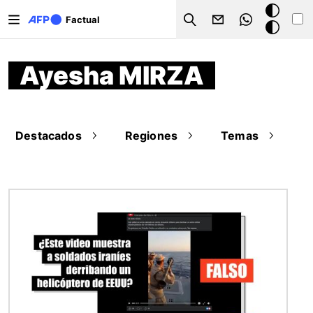
Pasar al contenido principal
Modo
Factual
Search
oscuro
Ayesha MIRZA
Destacados
Regiones
Temas
Imagen