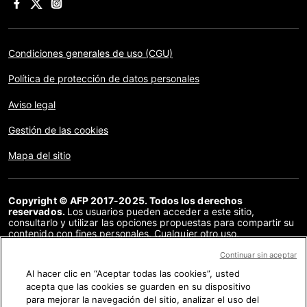
Condiciones generales de uso (CGU)
Política de protección de datos personales
Aviso legal
Gestión de las cookies
Mapa del sitio
Copyright © AFP 2017-2025. Todos los derechos
reservados.
Los usuarios pueden acceder a este sitio,
consultarlo y utilizar las opciones propuestas para compartir su
contenido con fines personales. Cualquier otro uso,
especialmente la reproducción, la comunicación al público o la
distribución del contenido de este sitio, en su totalidad o en
Continuar sin aceptar
parte, para cualquier otro fin y/o por otros medios, sin un
Al hacer clic en “Aceptar todas las cookies”, usted
acuerdo específico firmado con la AFP, está estrictamente
acepta que las cookies se guarden en su dispositivo
prohibido. Los elementos analizados en cada verificación se
presentan o se enlazan en tanto en cuanto son necesarios para
para mejorar la navegación del sitio, analizar el uso del