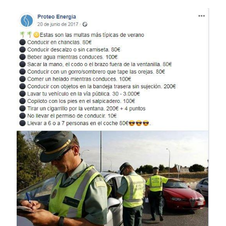
Image