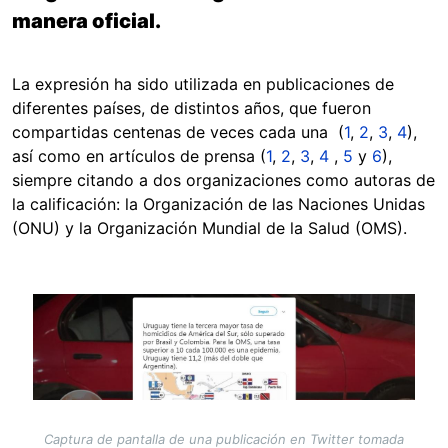
manera oficial.
La expresión ha sido utilizada en publicaciones de
diferentes países, de distintos años, que fueron
compartidas centenas de veces cada una (
1
,
2
,
3
,
4
),
así como en artículos de prensa (
1
,
2
,
3
,
4
,
5
y
6
),
siempre citando a dos organizaciones como autoras de
la calificación: la Organización de las Naciones Unidas
(ONU) y la Organización Mundial de la Salud (OMS).
Image
Captura de pantalla de una publicación en Twitter tomada