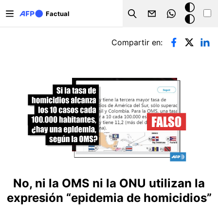
Pasar al contenido principal
Modo
Factual
Search
oscuro
Solapas principales
Compartir en:
No, ni la OMS ni la ONU utilizan la
expresión “epidemia de homicidios”