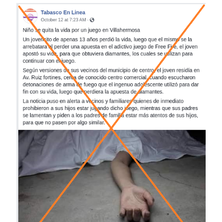
Image