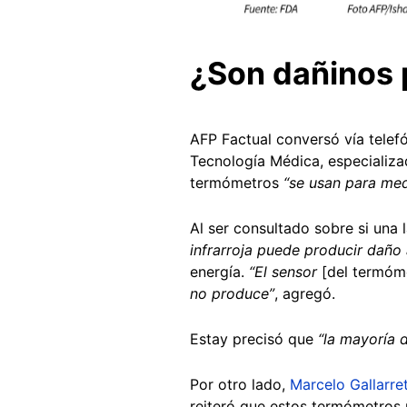
¿Son dañinos p
AFP Factual conversó vía telef
Tecnología Médica, especializad
termómetros
“se usan para med
Al ser consultado sobre si una 
infrarroja puede producir daño 
energía.
“El sensor
[del termóm
no produce”
, agregó.
Estay precisó que
“la mayoría 
Por otro lado,
Marcelo Gallarre
reiteró que estos termómetros 