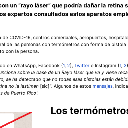
n un “rayo láser” que podría dañar la retina 
los expertos consultados estos aparatos emple
 de COVID-19, centros comerciales, aeropuertos, hospitale
oral de las personas con termómetros con forma de pistol
to con la persona.
dido en WhatsApp, Facebook (
1
,
2
),
Twitter
e Instagram (
1
,
2
nciona sobre la base de un Rayo láser que va y viene rec
ero, se ha detectado que no todas esas pistolas están debi
tina no la lastimen
[sic]
”
. Algunos de estos
mensajes
, indic
 de Puerto Rico”.
Los termómetros