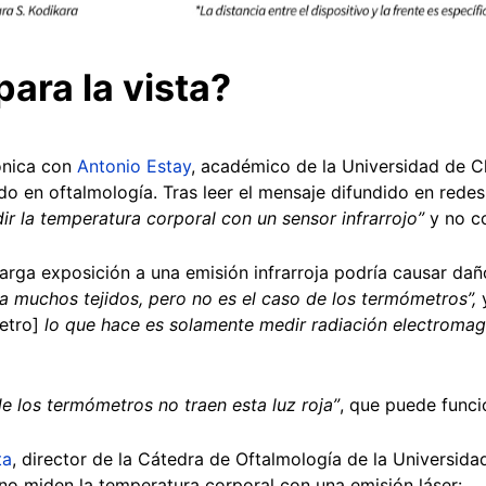
ara la vista?
ónica con
Antonio Estay
, académico de la Universidad de C
o en oftalmología. Tras leer el mensaje difundido en redes 
ir la temperatura corporal con un sensor infrarrojo”
y no co
larga exposición a una emisión infrarroja podría causar dañ
a muchos tejidos, pero no es el caso de los termómetros”,
y
etro]
lo que hace es solamente medir radiación electroma
de los termómetros no traen esta luz roja”
, que puede funci
ta
, director de la Cátedra de Oftalmología de la Universida
no miden la temperatura corporal con una emisión láser: