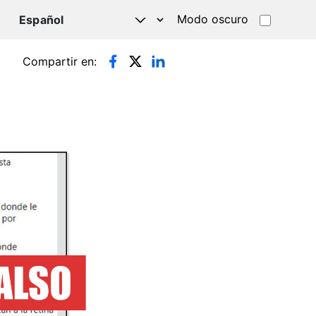
Modo oscuro
TSAPP
Compartir en: