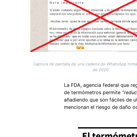
Captura de pantalla de una cadena de WhatsApp tomad
de 2020
La FDA,
agencia federal que re
de termómetros permite
“reduc
añadiendo que son fáciles de uti
mencionan el riesgo de daño oc
Image