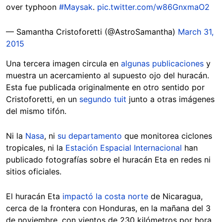
over typhoon
#Maysak
.
pic.twitter.com/w86GnxmaO2
— Samantha Cristoforetti (@AstroSamantha)
March 31,
2015
Una tercera imagen circula en
algunas
publicaciones
y
muestra un acercamiento al supuesto ojo del huracán.
Esta fue publicada originalmente en otro sentido por
Cristoforetti, en un
segundo tuit
junto a otras imágenes
del mismo tifón.
Ni la
Nasa
, ni
su departamento
que monitorea ciclones
tropicales, ni la
Estación Espacial Internacional
han
publicado fotografías sobre el huracán Eta en redes ni
sitios oficiales.
El huracán Eta
impactó la costa norte
de Nicaragua,
cerca de la frontera con Honduras, en la mañana del 3
de noviembre, con vientos de 230 kilómetros por hora.