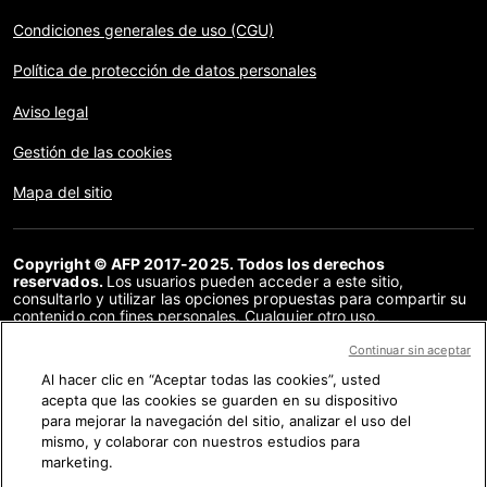
Condiciones generales de uso (CGU)
Política de protección de datos personales
Aviso legal
Gestión de las cookies
Mapa del sitio
Copyright © AFP 2017-2025. Todos los derechos
reservados.
Los usuarios pueden acceder a este sitio,
consultarlo y utilizar las opciones propuestas para compartir su
contenido con fines personales. Cualquier otro uso,
especialmente la reproducción, la comunicación al público o la
distribución del contenido de este sitio, en su totalidad o en
Continuar sin aceptar
parte, para cualquier otro fin y/o por otros medios, sin un
Al hacer clic en “Aceptar todas las cookies”, usted
acuerdo específico firmado con la AFP, está estrictamente
acepta que las cookies se guarden en su dispositivo
prohibido. Los elementos analizados en cada verificación se
presentan o se enlazan en tanto en cuanto son necesarios para
para mejorar la navegación del sitio, analizar el uso del
la correcta comprensión de la verificación en cuestión. La AFP
mismo, y colaborar con nuestros estudios para
no cuenta con derechos sobre los autores ni sobre los
marketing.
propietarios del copyright de estos contenidos de terceras