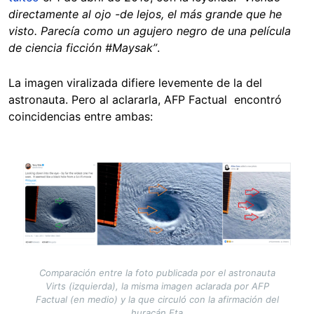
directamente al ojo -de lejos, el más grande que he
visto. Parecía como un agujero negro de una película
de ciencia ficción #Maysak”
.
La imagen viralizada difiere levemente de la del
astronauta. Pero al aclararla, AFP Factual encontró
coincidencias entre ambas:
Image
Comparación entre la foto publicada por el astronauta
Virts (izquierda), la misma imagen aclarada por AFP
Factual (en medio) y la que circuló con la afirmación del
huracán Eta