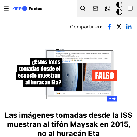
Pasar al contenido principal
Modo
Factual
Search
oscuro
Solapas principales
Compartir en:
Las imágenes tomadas desde la ISS
muestran al tifón Maysak en 2015,
no al huracán Eta