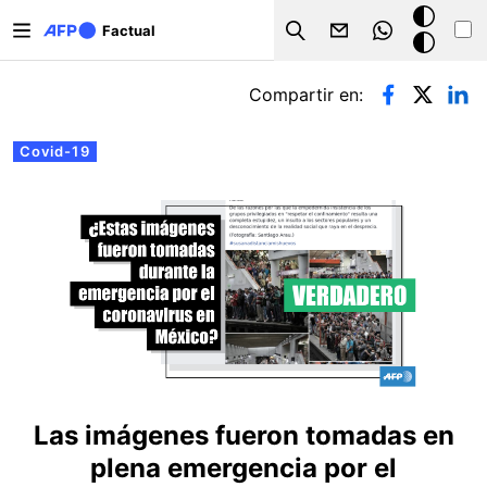
Pasar al contenido principal
Modo
Factual
Search
oscuro
Solapas principales
Compartir en:
Covid-19
Las imágenes fueron tomadas en
plena emergencia por el