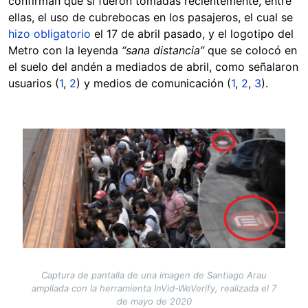
confirman que sí fueron tomadas recientemente, entre
ellas, el uso de cubrebocas en los pasajeros, el cual se
hizo obligatorio
el 17 de abril pasado, y el logotipo del
Metro con la leyenda
“sana distancia”
que se colocó en
el suelo del andén a mediados de abril, como señalaron
usuarios (
1
,
2
) y medios de comunicación (
1
,
2
,
3
).
Image
Captura de pantalla de una imagen de Santiago Arau
ampliada con la herramienta InVid-WeVerify, realizada el 7
de mayo de 2020