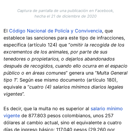
Captura de pantalla de una publicación en Facebook,
hecha el 21 de diciembre de 2020
El
Código Nacional de Policía y Convivencia
, que
establece las sanciones para este tipo de infracciones,
especifica (artículo 124) que “
omitir la recogida de los
excrementos de los animales, por parte de sus
tenedores o propietarios, o dejarlos abandonados
después de recogidos, cuando ello ocurra en el espacio
público o en áreas comunes
” genera una “
Multa General
tipo 1
”. Según ese mismo documento (artículo 180),
equivale a “
cuatro (4) salarios mínimos diarios legales
vigentes
”.
Es decir, que la multa no es superior al
salario mínimo
vigente
de 877.803 pesos colombianos, unos 257
dólares al cambio actual, sino el equivalente a cuatro
días de ingreso básico: 117.040 pesos (29.260 por