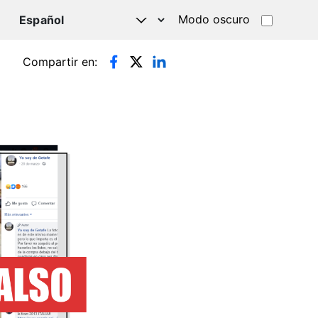
Modo oscuro
TSAPP
Compartir en: