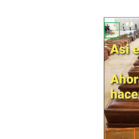
Image