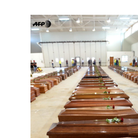
Image