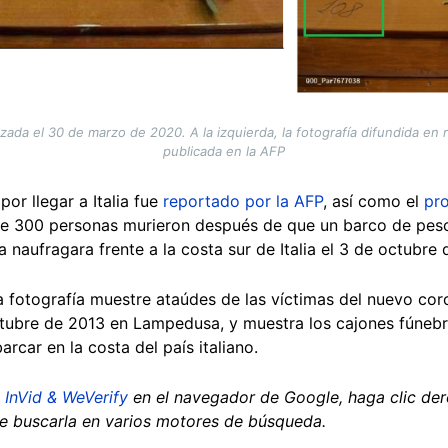
da el 30 de marzo de 2020. A la izquierda, la fotografía difundida en r
publicada en la AFP
por llegar a Italia fue
reportado por la AFP
, así como el
pr
de 300 personas murieron después de que un barco de pesc
 naufragara frente a la costa sur de Italia el 3 de octubre 
ta fotografía muestre ataúdes de las víctimas del nuevo co
ctubre de 2013 en Lampedusa, y muestra los cajones fúneb
rcar en la costa del país italiano.
n
InVid & WeVerify
en el navegador de Google, haga clic der
e buscarla en varios motores de búsqueda.