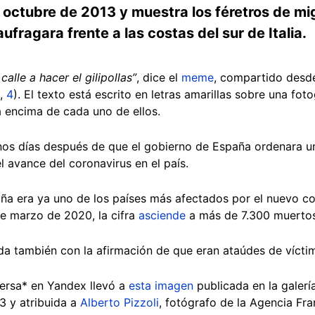
octubre de 2013 y muestra los féretros de mi
fragara frente a las costas del sur de Italia.
calle a hacer el gilipollas”
, dice el
meme
, compartido desd
,
4
). El texto está escrito en letras amarillas sobre una fot
a encima de cada uno de ellos.
nos días después de que el gobierno de España ordenara 
l avance del coronavirus en el país.
ña era ya uno de los países más afectados por el nuevo c
e marzo de 2020, la cifra
asciende
a más de 7.300 muertos
a también con la afirmación de que eran ataúdes de vícti
ersa* en Yandex llevó a
esta imagen
publicada en la galerí
3 y atribuida a
Alberto Pizzoli
, fotógrafo de la Agencia Fr