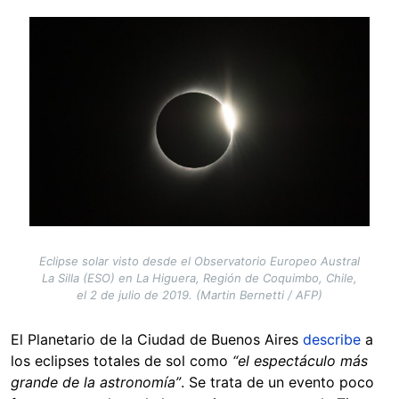
Image
Eclipse solar visto desde el Observatorio Europeo Austral
La Silla (ESO) en La Higuera, Región de Coquimbo, Chile,
el 2 de julio de 2019. (Martin Bernetti / AFP)
El Planetario de la Ciudad de Buenos Aires
describe
a
los eclipses totales de sol como
“el espectáculo más
grande de la astronomía”
. Se trata de un evento poco