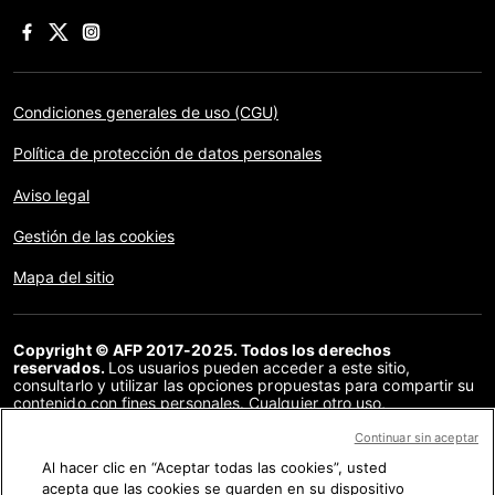
Condiciones generales de uso (CGU)
Política de protección de datos personales
Aviso legal
Gestión de las cookies
Mapa del sitio
Copyright © AFP 2017-2025. Todos los derechos
reservados.
Los usuarios pueden acceder a este sitio,
consultarlo y utilizar las opciones propuestas para compartir su
contenido con fines personales. Cualquier otro uso,
especialmente la reproducción, la comunicación al público o la
distribución del contenido de este sitio, en su totalidad o en
Continuar sin aceptar
parte, para cualquier otro fin y/o por otros medios, sin un
Al hacer clic en “Aceptar todas las cookies”, usted
acuerdo específico firmado con la AFP, está estrictamente
acepta que las cookies se guarden en su dispositivo
prohibido. Los elementos analizados en cada verificación se