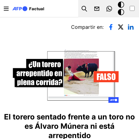
Pasar al contenido principal
Modo
Factual
Search
oscuro
Solapas principales
Compartir en:
El torero sentado frente a un toro no
es Álvaro Múnera ni está
arrepentido