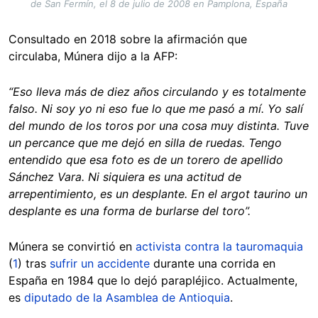
de San Fermín, el 8 de julio de 2008 en Pamplona, España
Consultado en 2018 sobre la afirmación que
circulaba, Múnera dijo a la AFP:
“Eso
lleva más de diez años circulando y es totalmente
falso. Ni soy yo ni eso fue lo que me pasó a mí. Yo salí
del mundo de los toros por una cosa muy distinta. Tuve
un percance que me dejó en silla de ruedas. Tengo
entendido que esa foto es de un torero de apellido
Sánchez Vara. Ni siquiera es una actitud de
arrepentimiento, es un desplante. En el argot taurino un
desplante es una forma de burlarse del toro
”
.
Múnera se convirtió en
activista contra la tauromaquia
(
1
) tras
sufrir un accidente
durante una corrida en
España en 1984 que lo dejó parapléjico. Actualmente,
es
diputado de la Asamblea de Antioquia
.