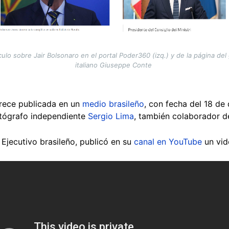
ulo sobre Jair Bolsonaro en el portal Poder360 (izq.) y de la página del g
italiano Giuseppe Conte
arece publicada en un
medio brasileño
, con fecha del 18 de
otógrafo independiente
Sergio Lima
, también colaborador de
l Ejecutivo brasileño, publicó en su
canal en YouTube
un vid