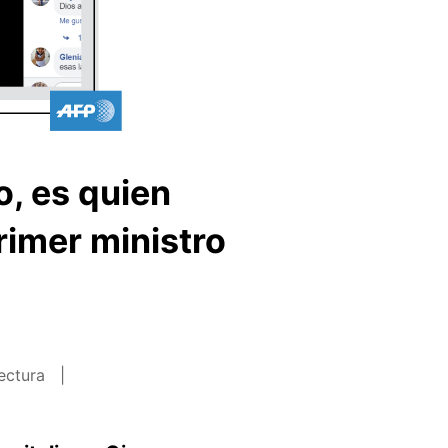
o, es quien
rimer ministro
lectura