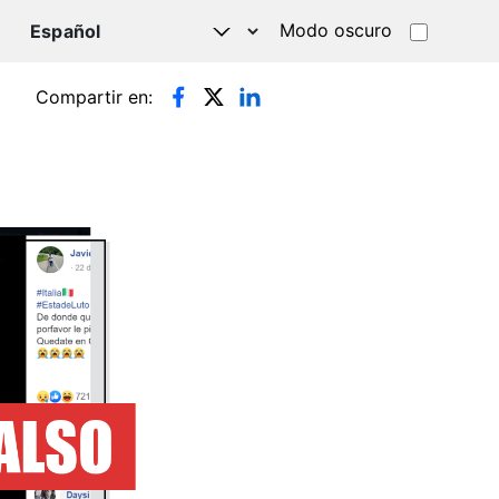
Modo oscuro
TSAPP
Compartir en: