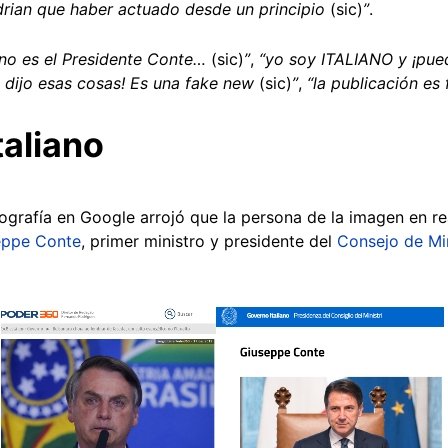
drian que haber actuado desde un principio
(sic)
”
.
 no es el Presidente Conte…
(sic)
”
,
“yo soy ITALIANO y ¡pued
dijo esas cosas! Es una fake new
(sic)
”
,
“la publicación es
taliano
ografía en Google arrojó que la persona de la imagen en r
eppe Conte
, primer ministro y presidente del
Consejo de Mini