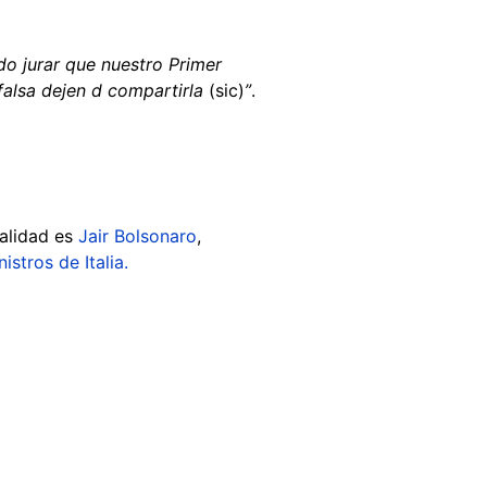
o jurar que nuestro Primer
 falsa dejen d compartirla
(sic)
”
.
ealidad es
Jair Bolsonaro
,
stros de Italia.