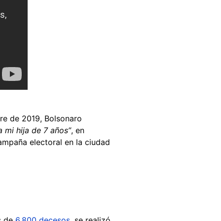
bre de 2019, Bolsonaro
 mi hija de 7 años”
, en
campaña electoral en la ciudad
s de
6.800 decesos
, se realizó