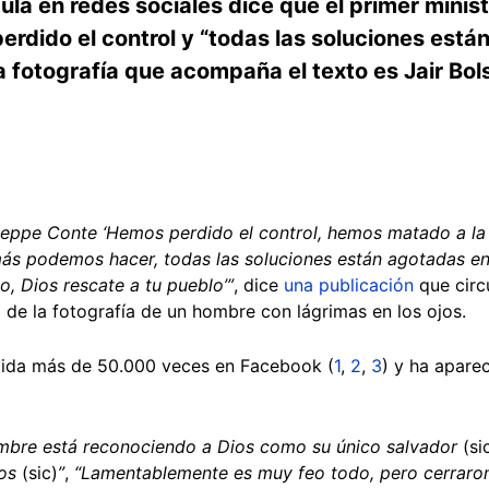
ula en redes sociales dice que el primer minist
erdido el control y “todas las soluciones están
 fotografía que acompaña el texto es Jair Bol
iuseppe Conte ‘Hemos perdido el control, hemos matado a la
s podemos hacer, todas las soluciones están agotadas en t
, Dios rescate a tu pueblo’”
, dice
una publicación
que circ
e la fotografía de un hombre con lágrimas en los ojos.
tida más de 50.000 veces en Facebook (
1
,
2
,
3
) y ha aparec
mbre está reconociendo a Dios como su único salvador
(si
os
(sic)
”
,
“Lamentablemente es muy feo todo, pero cerraron