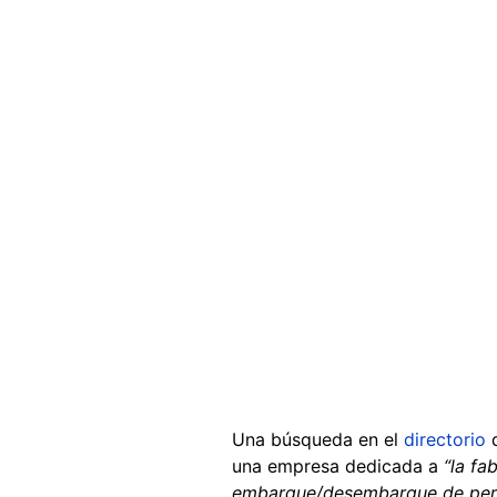
Una búsqueda en el
directorio
d
una empresa dedicada a
“la fa
embarque/desembarque de perso