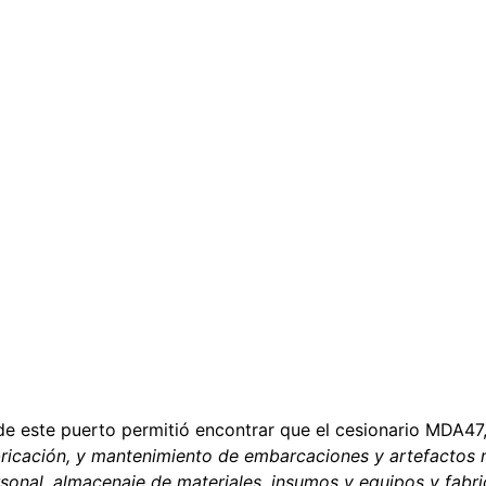
e este puerto permitió encontrar que el cesionario MDA47
bricación, y mantenimiento de embarcaciones y artefactos 
nal, almacenaje de materiales, insumos y equipos y fabric