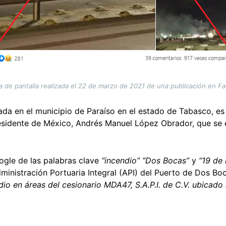
a de pantalla realizada el 22 de marzo de 2021 de una publicación en F
cada en el municipio de Paraíso en el estado de Tabasco, e
residente de México, Andrés Manuel López Obrador, que se
ogle de las palabras clave
“incendio” “Dos Bocas”
y
“19 de
ministración Portuaria Integral (API) del Puerto de Dos Bo
io en áreas del cesionario MDA47, S.A.P.I. de C.V. ubicado a