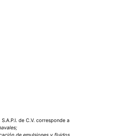
,
S.A.P.I. de C.V. corresponde a
navales;
ación de emulsiones y fluidos